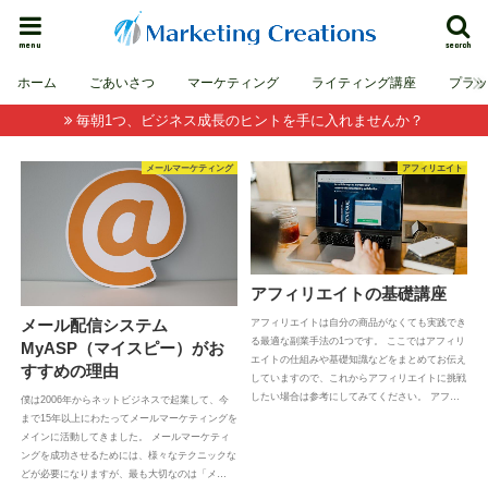
menu
search
ホーム
ごあいさつ
マーケティング
ライティング講座
プラ
毎朝1つ、ビジネス成長のヒントを手に入れませんか？
メールマーケティング
アフィリエイト
アフィリエイトの基礎講座
メール配信システム
アフィリエイトは自分の商品がなくても実践でき
る最適な副業手法の1つです。 ここではアフィリ
MyASP（マイスピー）がお
エイトの仕組みや基礎知識などをまとめてお伝え
すすめの理由
していますので、これからアフィリエイトに挑戦
したい場合は参考にしてみてください。 アフ…
僕は2006年からネットビジネスで起業して、今
まで15年以上にわたってメールマーケティングを
メインに活動してきました。 メールマーケティ
ングを成功させるためには、様々なテクニックな
どが必要になりますが、最も大切なのは「メ…