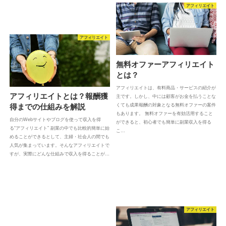
アフィリエイト
アフィリエイト
無料オファーアフィリエイト
とは？
アフィリエイトは、有料商品・サービスの紹介が
アフィリエイトとは？報酬獲
主です。しかし、中には顧客がお金を払うことな
得までの仕組みを解説
くても成果報酬の対象となる無料オファーの案件
もあります。 無料オファーを有効活用すること
自分のWebサイトやブログを使って収入を得
ができると、初心者でも簡単に副業収入を得る
る“アフィリエイト” 副業の中でも比較的簡単に始
こ…
めることができるとして、主婦・社会人の間でも
人気が集まっています。そんなアフィリエイトで
すが、実際にどんな仕組みで収入を得ることが…
アフィリエイト