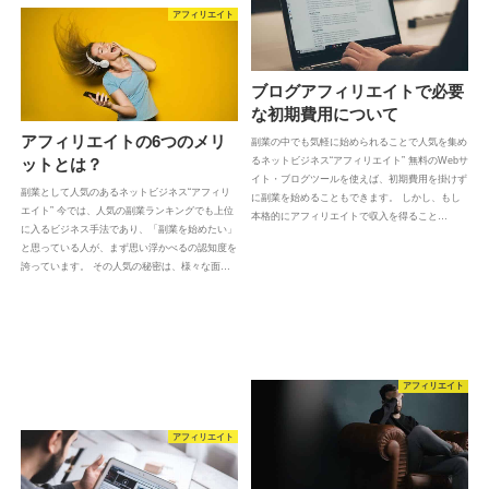
アフィリエイト
ブログアフィリエイトで必要
な初期費用について
アフィリエイトの6つのメリ
副業の中でも気軽に始められることで人気を集め
ットとは？
るネットビジネス“アフィリエイト” 無料のWebサ
イト・ブログツールを使えば、初期費用を掛けず
副業として人気のあるネットビジネス“アフィリ
に副業を始めることもできます。 しかし、もし
エイト” 今では、人気の副業ランキングでも上位
本格的にアフィリエイトで収入を得ること…
に入るビジネス手法であり、「副業を始めたい」
と思っている人が、まず思い浮かべるの認知度を
誇っています。 その人気の秘密は、様々な面…
アフィリエイト
アフィリエイト