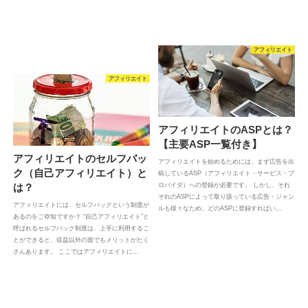
アフィリエイト
アフィリエイト
アフィリエイトのASPとは？
【主要ASP一覧付き】
アフィリエイトのセルフバッ
アフィリエイトを始めるためには、まず広告を出
ク（自己アフィリエイト）と
稿しているASP（アフィリエイト・サービス・プ
は？
ロバイダ）への登録が必要です。 しかし、それ
ぞれのASPによって取り扱っている広告・ジャン
アフィリエイトには、セルフバックという制度が
ルも様々なため、どのASPに登録すればい…
あるのをご存知ですか？ “自己アフィリエイト”と
呼ばれるセルフバック制度は、上手に利用するこ
とができると、収益以外の面でもメリットがたく
さんあります。 ここではアフィリエイトに…