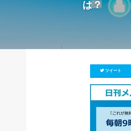
は？
ツイート