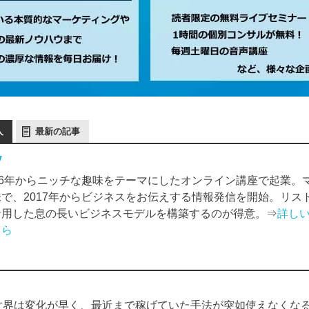
人
最新の記事
y
006年からニッチな趣味をテーマにしたオンライン講座で起業。
味で、2017年からビジネスをお伝えする情報発信を開始。リス
活用した息の長いビジネスモデルを構築するのが得意。⇒
詳し
ちら
世界は変化が早く、最近まで稼げていた手法が突如使えなくな