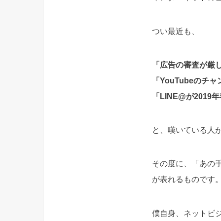
つい最近も、
「広告の審査が厳
「YouTubeの
「LINE@が20
と、嘆いている人
その度に、「あの
が表れるものです
僕自身、ネットビ