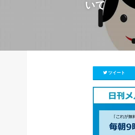
いて
ツイート