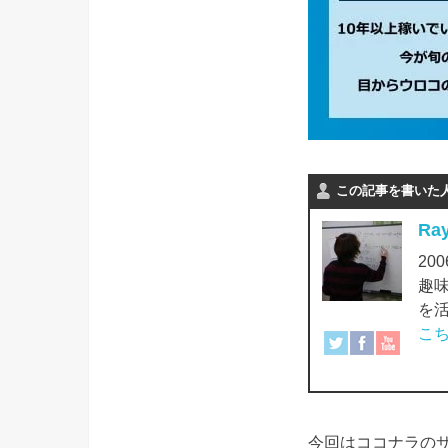
この記事を書いた
Ra
2
趣
を
こ
今回はココナラの