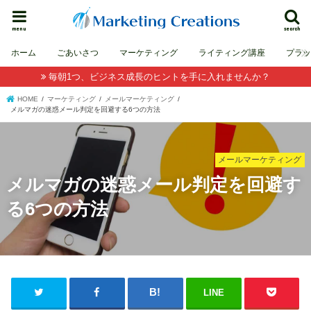
menu
search
ホーム
ごあいさつ
マーケティング
ライティング講座
プラ
毎朝1つ、ビジネス成長のヒントを手に入れませんか？
HOME
マーケティング
メールマーケティング
メルマガの迷惑メール判定を回避する6つの方法
メールマーケティング
メルマガの迷惑メール判定を回避す
る6つの方法
LINE