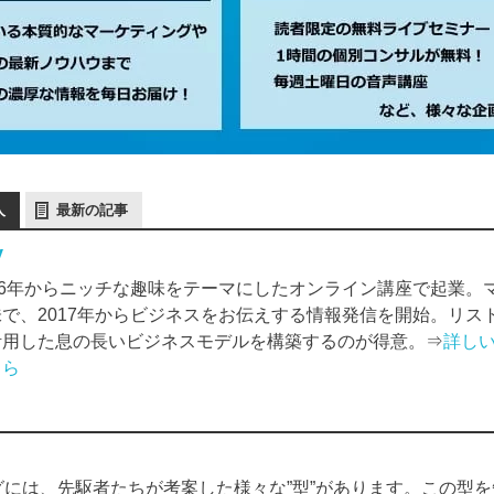
人
最新の記事
y
006年からニッチな趣味をテーマにしたオンライン講座で起業。
味で、2017年からビジネスをお伝えする情報発信を開始。リス
活用した息の長いビジネスモデルを構築するのが得意。⇒
詳し
ちら
には、先駆者たちが考案した様々な”型”があります。この型