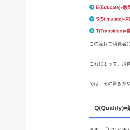
E(Educate)=教
S(Stimulate)
T(Transition
この流れで消費者
これによって、消
では、その書き方
Q(Qualify
まず、「Q(Quali