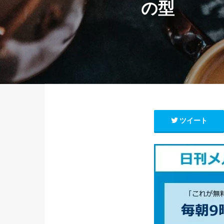
の型
ツイート