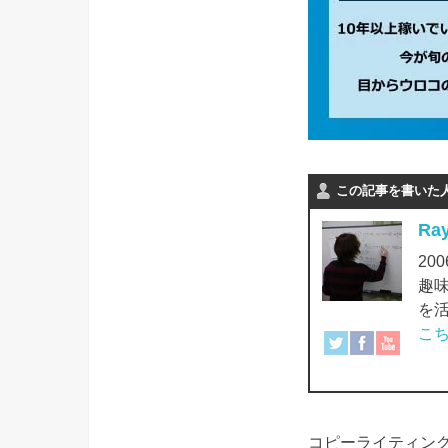
この記事を書いた
Ra
2
趣
を
こ
コピーライティング