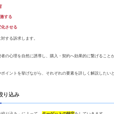
育
=刺激する
)=変化させる
に対する訴求します。
費者の心理を自然に誘導し、購入・契約へ効果的に繋げること
やポイントを挙げながら、それぞれの要素を詳しく解説したい
)=絞り込み
fy)=絞り込み」によって、
ターゲットの特定
をしていきます。