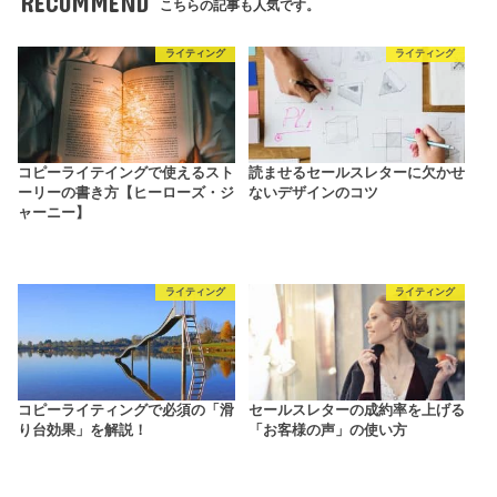
RECOMMEND
こちらの記事も人気です。
ライティング
ライティング
コピーライテイングで使えるスト
読ませるセールスレターに欠かせ
ーリーの書き方【ヒーローズ・ジ
ないデザインのコツ
ャーニー】
ライティング
ライティング
コピーライティングで必須の「滑
セールスレターの成約率を上げる
り台効果」を解説！
「お客様の声」の使い方