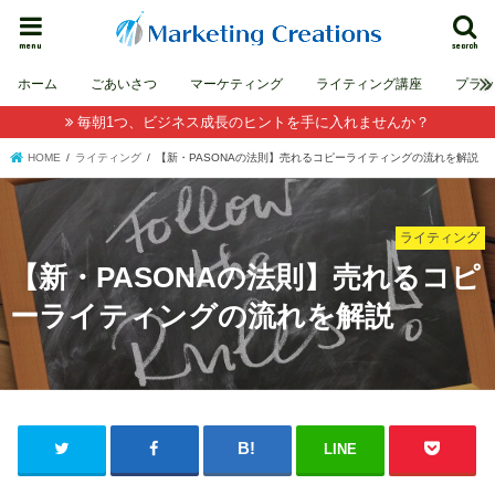
menu
search
ホーム
ごあいさつ
マーケティング
ライティング講座
プラ
毎朝1つ、ビジネス成長のヒントを手に入れませんか？
HOME
ライティング
【新・PASONAの法則】売れるコピーライティングの流れを解説
ライティング
【新・PASONAの法則】売れるコピ
ーライティングの流れを解説
LINE